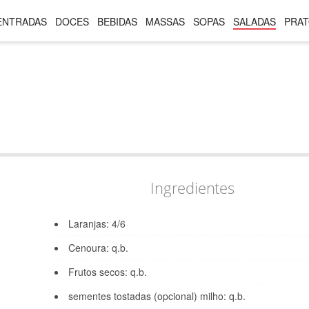
ENTRADAS
DOCES
BEBIDAS
MASSAS
SOPAS
SALADAS
PRAT
Ingredientes
Laranjas: 4/6
Cenoura: q.b.
Frutos secos: q.b.
sementes tostadas (opcional) milho: q.b.