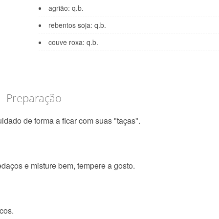
agrião: q.b.
rebentos soja: q.b.
couve roxa: q.b.
Preparação
uidado de forma a ficar com suas "taças".
edaços e misture bem, tempere a gosto.
cos.