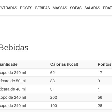
ENTRADAS
DOCES
BEBIDAS
MASSAS
SOPAS
SALADAS
PRAT
 Bebidas
antidade
Calorias (Kcal)
Pontos
copo de 240 ml
62
17
xícara de 50 ml
33
9
xícara de 40 ml
3
1
copo de 240 ml
202
56
copo de 240 ml
100
28