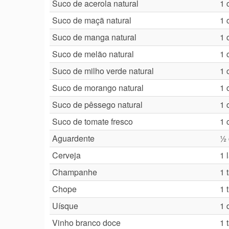
Suco de acerola natural
1 
Suco de maçã natural
1 
Suco de manga natural
1 
Suco de melão natural
1 
Suco de milho verde natural
1 
Suco de morango natural
1 
Suco de pêssego natural
1 
Suco de tomate fresco
1 
Aguardente
½ 
Cerveja
1 
Champanhe
1 
Chope
1 
Uísque
1 
Vinho branco doce
1 