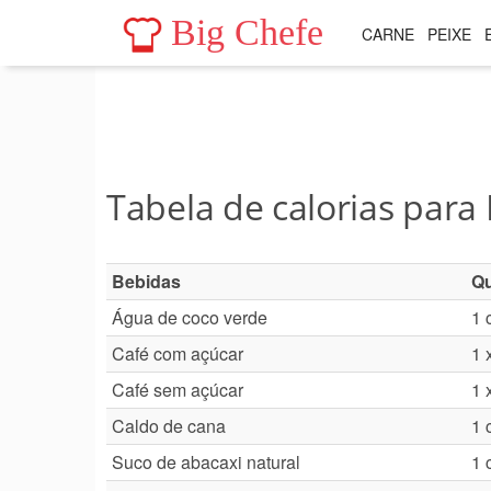
Big Chefe
CARNE
PEIXE
Tabela de calorias para
Bebidas
Qu
Água de coco verde
1 
Café com açúcar
1 
Café sem açúcar
1 
Caldo de cana
1 
Suco de abacaxi natural
1 