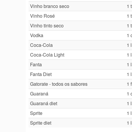
Vinho branco seco
1 
Vinho Rosé
1 
Vinho tinto seco
1 
Vodka
1 
Coca-Cola
1 
Coca-Cola Light
1 
Fanta
1 
Fanta Diet
1 
Gatorate - todos os sabores
1 
Guaraná
1 
Guaraná diet
1 
Sprite
1 
Sprite diet
1 